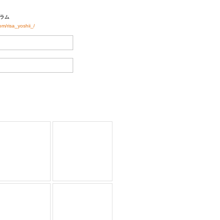
ラム
om/risa_yoshii_/