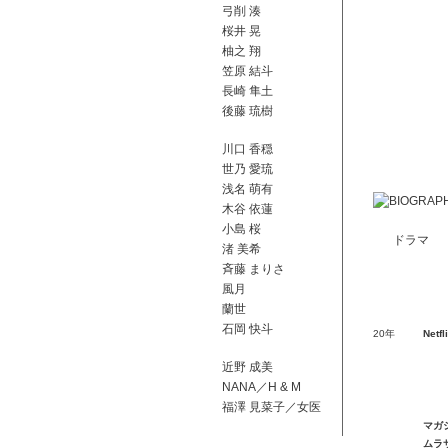
弓削 湊
桜井 晃
柚之 翔
笠原 結斗
長崎 隼土
後藤 琉樹
川口 香穏
世乃 愛琉
浅名 萌有
木谷 依蓮
小島 桜
ドラマ
渚 美希
⻫藤 まりさ
風月
蘭世
石岡 快斗
20年
Net
近野 成美
NANA／H & M
福澤 見菜子／女医
マガ
ムラ