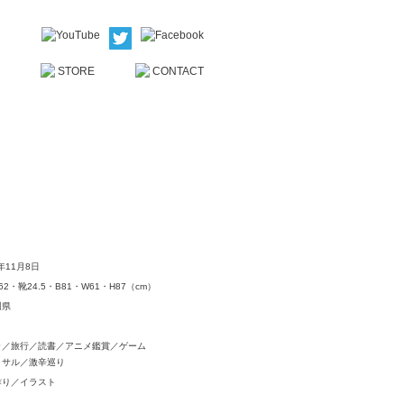
0年11⽉8⽇
62・靴24.5・B81・W61・H87（cm）
川県
ラ／旅行／読書／アニメ鑑賞／ゲーム
トサル／激辛巡り
作り／イラスト