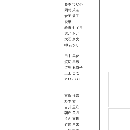
藤本 ひなの
岡村 茉奈
倉田 莉子
愛華
萩野 セイラ
遠乃 おと
大石 奈央
岬 あかり
田中 美保
渡辺 早織
留奥 麻依子
三田 美吹
MIO・YAE
古賀 柚奈
野木 茜
吉井 里彩
朝丘 美月
浜名 南帆
竹道 星来