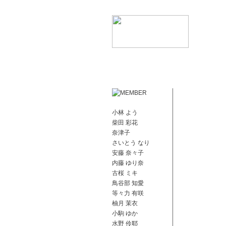
小林 よう
柴田 彩花
奈津子
さいとう なり
安藤 奈々子
内藤 ゆり奈
古桜 ミキ
鳥谷部 知愛
等々力 有咲
柚月 茉衣
小駒 ゆか
水野 伶耶