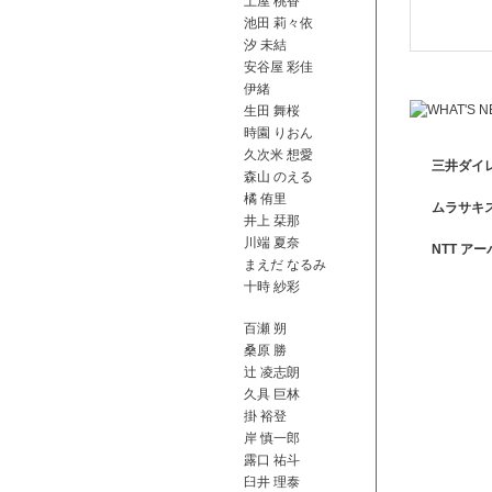
土屋 桃香
池田 莉々依
汐 未結
安谷屋 彩佳
伊緒
生田 舞桜
時園 りおん
久次米 想愛
三井ダイレ
森山 のえる
橘 侑里
ムラサキ
井上 栞那
川端 夏奈
NTT ア
まえだ なるみ
十時 紗彩
百瀬 朔
桑原 勝
辻 凌志朗
久具 巨林
掛 裕登
岸 慎一郎
露口 祐斗
臼井 理泰