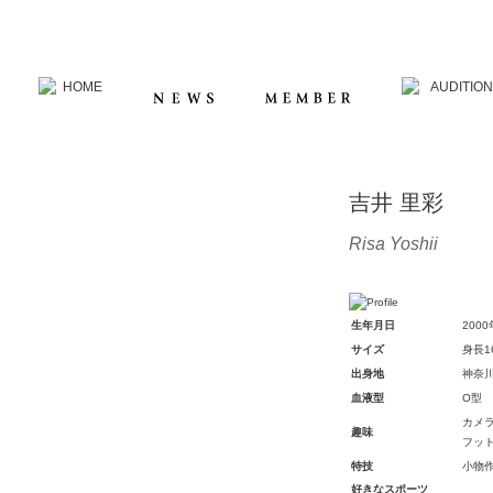
吉井 里彩
Risa Yoshii
生年月日
200
サイズ
身長1
出身地
神奈
血液型
O型
カメ
趣味
フッ
特技
小物
好きなスポーツ