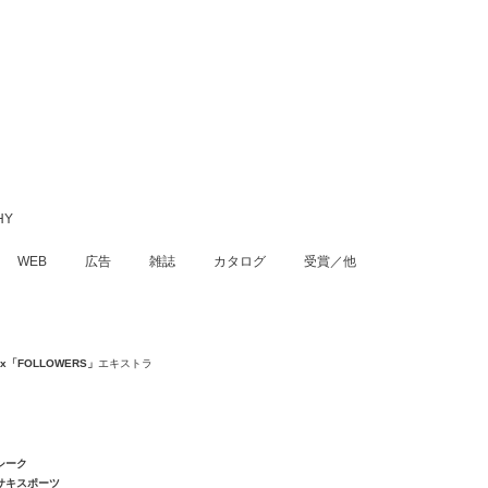
WEB
広告
雑誌
カタログ
受賞／他
flix「FOLLOWERS」
エキストラ
シーク
サキスポーツ