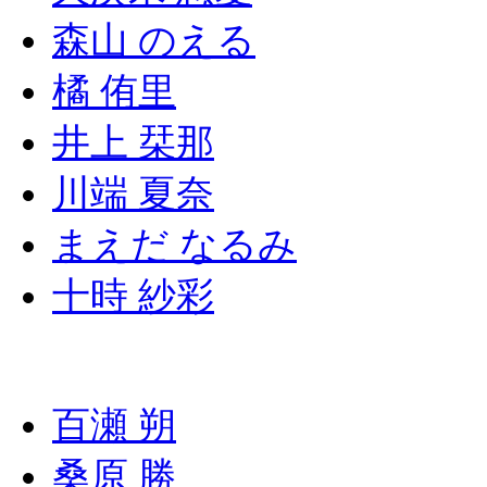
森山 のえる
橘 侑里
井上 栞那
川端 夏奈
まえだ なるみ
十時 紗彩
百瀬 朔
桑原 勝