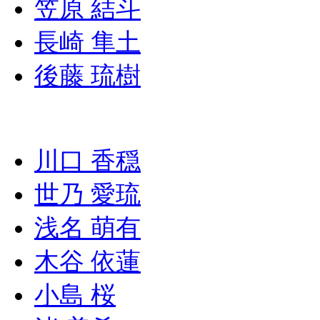
笠原 結斗
長崎 隼土
後藤 琉樹
川口 香穏
世乃 愛琉
浅名 萌有
木谷 依蓮
小島 桜