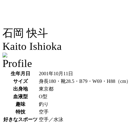
石岡 快斗
Kaito Ishioka
生年月日
2001年10月11日
サイズ
身長180・靴28.5・B79・W69・H88（cm）
出身地
東京都
血液型
O型
趣味
釣り
特技
空手
好きなスポーツ
空手／水泳