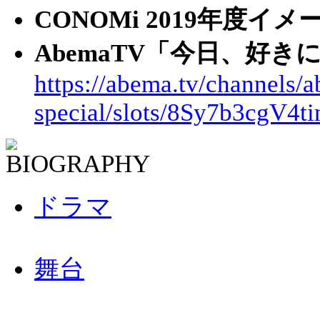
CONOMi 2019年度イ
AbemaTV「今日、好
https://abema.tv/channels/
special/slots/8Sy7b3cgV4ti
ドラマ
舞台