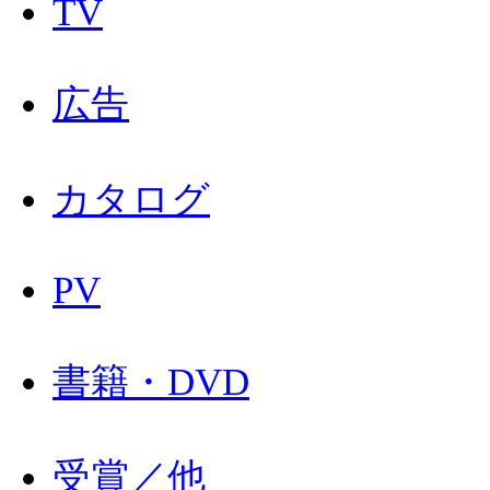
TV
広告
カタログ
PV
書籍・DVD
受賞／他