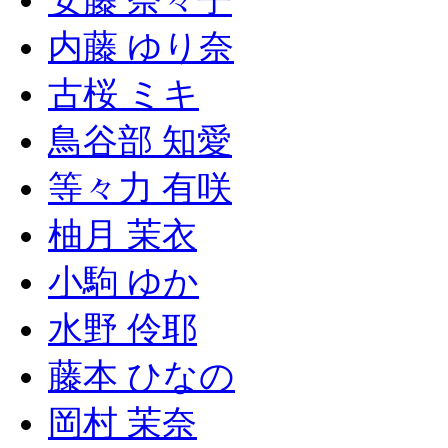
安藤 奈々子
内藤 ゆり奈
古桜 ミキ
鳥谷部 知愛
等々力 有咲
柚月 茉衣
小駒 ゆか
水野 伶耶
藤本 ひなの
岡村 茉奈