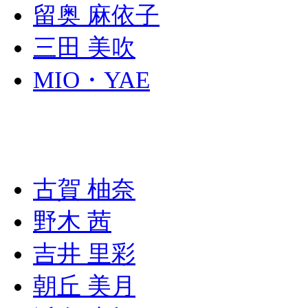
留奥 麻依子
三田 美吹
MIO・YAE
古賀 柚奈
野木 茜
吉井 里彩
朝丘 美月