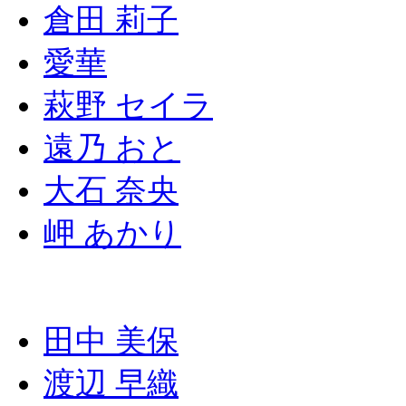
倉田 莉子
愛華
萩野 セイラ
遠乃 おと
大石 奈央
岬 あかり
田中 美保
渡辺 早織