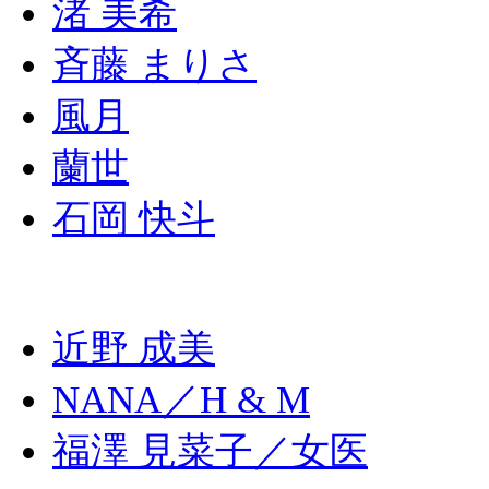
渚 美希
⻫藤 まりさ
風月
蘭世
石岡 快斗
近野 成美
NANA／H & M
福澤 見菜子／女医