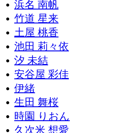
浜名 南帆
竹道 星来
土屋 桃香
池田 莉々依
汐 未結
安谷屋 彩佳
伊緒
生田 舞桜
時園 りおん
久次米 想愛