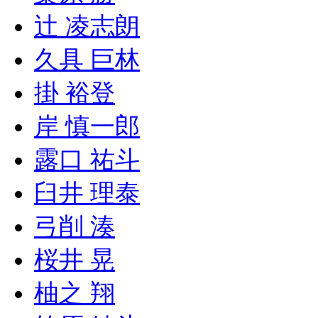
辻 凌志朗
久具 巨林
掛 裕登
岸 慎一郎
露口 祐斗
臼井 理泰
弓削 湊
桜井 晃
柚之 翔