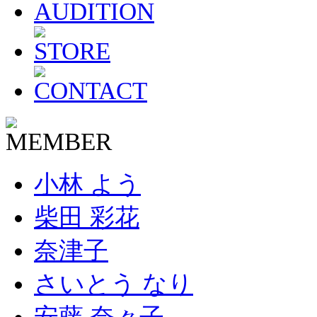
小林 よう
柴田 彩花
奈津子
さいとう なり