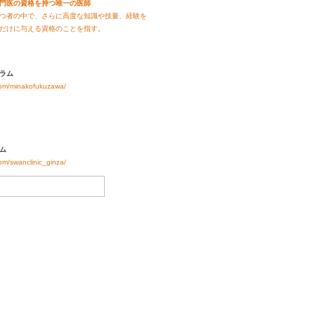
門医の資格を持つ唯一の医師
つ者の中で、さらに高度な知識や技量、経験を
だけに与える資格のことを指す。
ラム
com/minakofukuzawa/
ム
om/swanclinic_ginza/