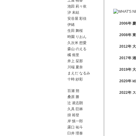
土屋 桃香
池田 莉々依
汐 未結
安谷屋 彩佳
2006年
伊緒
生田 舞桜
2008年
時園 りおん
久次米 想愛
2012年
森山 のえる
橘 侑里
2017年
井上 栞那
川端 夏奈
2019年
まえだ なるみ
十時 紗彩
2020年
百瀬 朔
2022年
桑原 勝
辻 凌志朗
久具 巨林
掛 裕登
岸 慎一郎
露口 祐斗
臼井 理泰