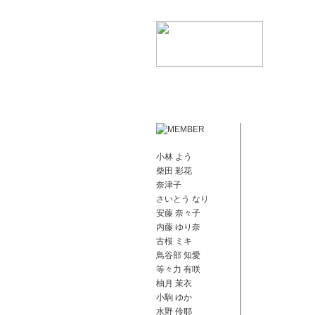
小林 よう
柴田 彩花
奈津子
さいとう なり
安藤 奈々子
内藤 ゆり奈
古桜 ミキ
鳥谷部 知愛
等々力 有咲
柚月 茉衣
小駒 ゆか
水野 伶耶