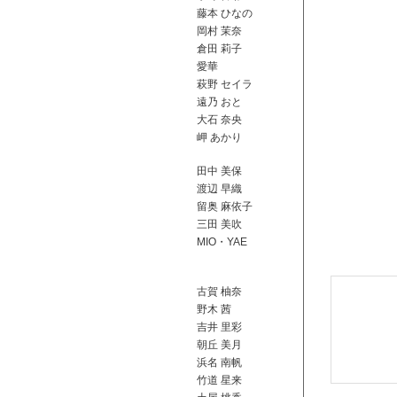
藤本 ひなの
岡村 茉奈
倉田 莉子
愛華
萩野 セイラ
遠乃 おと
大石 奈央
岬 あかり
田中 美保
渡辺 早織
留奥 麻依子
三田 美吹
MIO・YAE
古賀 柚奈
野木 茜
吉井 里彩
朝丘 美月
浜名 南帆
竹道 星来