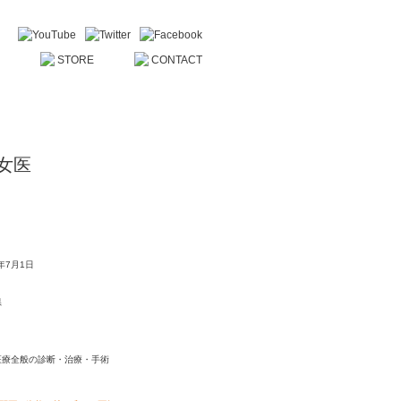
女医
0年7月1日
県
医療全般の診断・治療・手術