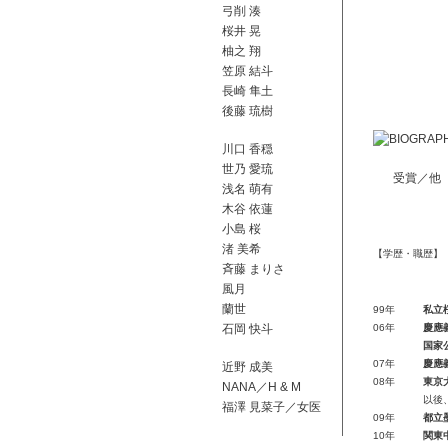
弓削 湊
桜井 晃
柚之 翔
笠原 結斗
長崎 隼土
後藤 琉樹
川口 香穏
世乃 愛琉
受賞／他
浅名 萌有
木谷 依蓮
小島 桜
渚 美希
【学歴・職歴】
⻫藤 まりさ
風月
蘭世
99年
私立
石岡 快斗
06年
慶應
国家
07年
慶應
近野 成美
08年
東京
NANA／H & M
以後
福澤 見菜子／女医
09年
都立
10年
関東