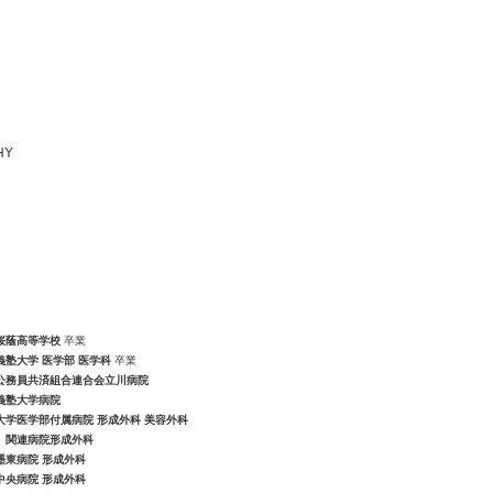
桜蔭高等学校
卒業
義塾大学 医学部 医学科
卒業
公務員共済組合連合会立川病院
義塾大学病院
大学医学部付属病院 形成外科 美容外科
、
関連病院形成外科
墨東病院 形成外科
中央病院 形成外科