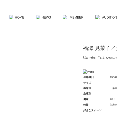
福澤 見菜子／
Minako Fukuzawa
生年月日
198
サイズ
出身地
千葉
血液型
趣味
旅行
特技
美容
好きなスポーツ