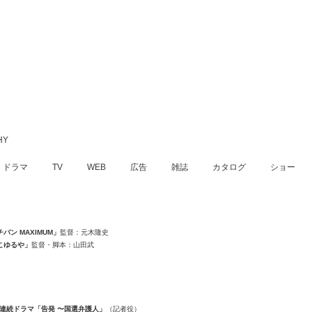
ドラマ
TV
WEB
広告
雑誌
カタログ
ショー
バン MAXIMUM」
監督：元木隆史
こゆるや」
監督・脚本：山田武
系連続ドラマ「告発 〜国選弁護人」
（記者役）