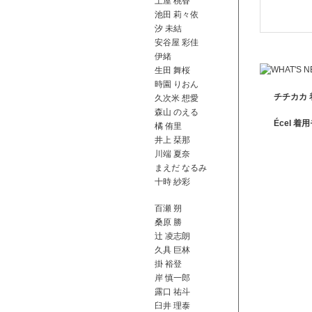
土屋 桃香
池田 莉々依
汐 未結
安谷屋 彩佳
伊緒
生田 舞桜
時園 りおん
チチカカ
久次米 想愛
森山 のえる
Écel 
橘 侑里
井上 栞那
川端 夏奈
まえだ なるみ
十時 紗彩
百瀬 朔
桑原 勝
辻 凌志朗
久具 巨林
掛 裕登
岸 慎一郎
露口 祐斗
臼井 理泰