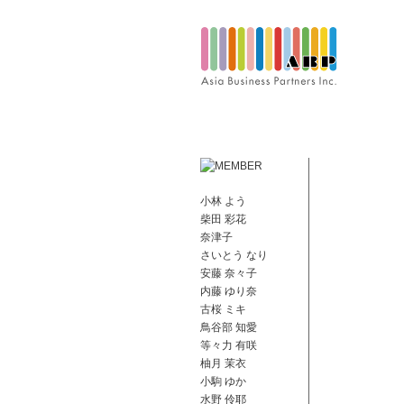
小林 よう
柴田 彩花
奈津子
さいとう なり
安藤 奈々子
内藤 ゆり奈
古桜 ミキ
鳥谷部 知愛
等々力 有咲
柚月 茉衣
小駒 ゆか
水野 伶耶