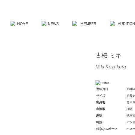
古桜 ミキ
Miki Kozakura
生年月日
198
サイズ
身長1
出身地
熊本
血液型
O型
趣味
映画
特技
パン
好きなスポーツ
バス