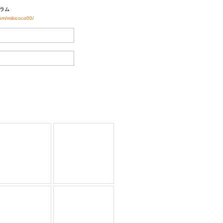
ラム
com/mikicoco00/