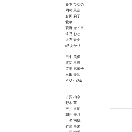
藤本 ひなの
岡村 茉奈
倉田 莉子
愛華
萩野 セイラ
遠乃 おと
大石 奈央
岬 あかり
田中 美保
渡辺 早織
留奥 麻依子
三田 美吹
MIO・YAE
古賀 柚奈
野木 茜
吉井 里彩
朝丘 美月
浜名 南帆
竹道 星来