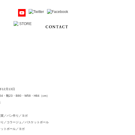
6年12月13日
64・靴23・B80・W58・H84（cm）
県
観賞／パン作り／ヨガ
作り／コラージュ／バスケットボール
ケットボール／ヨガ