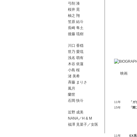
弓削 湊
桜井 晃
柚之 翔
笠原 結斗
長崎 隼土
後藤 琉樹
川口 香穏
世乃 愛琉
浅名 萌有
木谷 依蓮
小島 桜
映画
渚 美希
⻫藤 まりさ
風月
蘭世
石岡 快斗
11年
「ガチ
15年
「聞
近野 成美
NANA／H & M
福澤 見菜子／女医
11年
EX