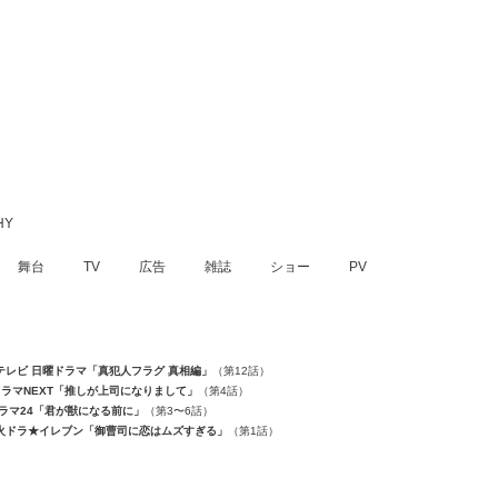
舞台
TV
広告
雑誌
ショー
PV
テレビ 日曜ドラマ「真犯人フラグ 真相編」
（第12話）
 ドラマNEXT「推しが上司になりまして」
（第4話）
ドラマ24「君が獣になる前に」
（第3〜6話）
V火ドラ★イレブン「御曹司に恋はムズすぎる」
（第1話）