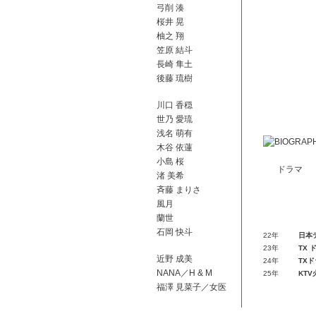
弓削 湊
桜井 晃
柚之 翔
笠原 結斗
長崎 隼土
後藤 琉樹
川口 香穏
世乃 愛琉
浅名 萌有
木谷 依蓮
小島 桜
ドラマ
渚 美希
⻫藤 まりさ
風月
蘭世
石岡 快斗
22年
日本
23年
TX
近野 成美
24年
TX
NANA／H & M
25年
KT
福澤 見菜子／女医