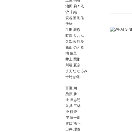
土屋 桃香
池田 莉々依
汐 未結
安谷屋 彩佳
伊緒
生田 舞桜
時園 りおん
久次米 想愛
森山 のえる
橘 侑里
井上 栞那
川端 夏奈
まえだ なるみ
十時 紗彩
百瀬 朔
桑原 勝
辻 凌志朗
久具 巨林
掛 裕登
岸 慎一郎
露口 祐斗
臼井 理泰