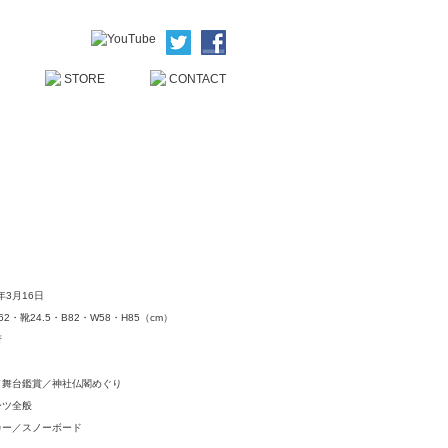
6年3⽉16⽇
62・靴24.5・B82・W58・H85（cm）
府
／舞台鑑賞／神社仏閣めぐり
ーツ全般
カー／スノーボード