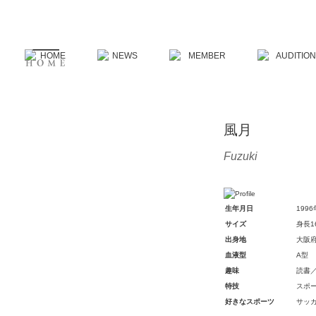
風月
Fuzuki
生年月日
199
サイズ
身長1
出身地
大阪
血液型
A型
趣味
読書
特技
スポ
好きなスポーツ
サッ