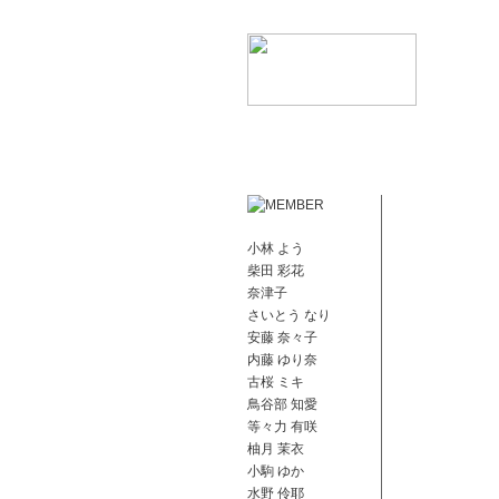
小林 よう
柴田 彩花
奈津子
さいとう なり
安藤 奈々子
内藤 ゆり奈
古桜 ミキ
鳥谷部 知愛
等々力 有咲
柚月 茉衣
小駒 ゆか
水野 伶耶