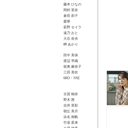
藤本 ひなの
岡村 茉奈
倉田 莉子
愛華
萩野 セイラ
遠乃 おと
大石 奈央
岬 あかり
田中 美保
渡辺 早織
留奥 麻依子
三田 美吹
MIO・YAE
古賀 柚奈
野木 茜
吉井 里彩
朝丘 美月
浜名 南帆
竹道 星来