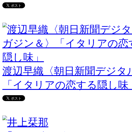
渡辺早織〈朝日新聞デジタ
「イタリアの恋する隠し味