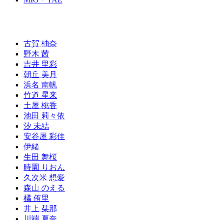
古賀 柚奈
野木 茜
吉井 里彩
朝丘 美月
浜名 南帆
竹道 星来
土屋 桃香
池田 莉々依
汐 未結
安谷屋 彩佳
伊緒
生田 舞桜
時園 りおん
久次米 想愛
森山 のえる
橘 侑里
井上 栞那
川端 夏奈