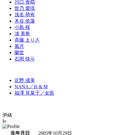
川口 香穏
世乃 愛琉
浅名 萌有
木谷 依蓮
小島 桜
渚 美希
⻫藤 まりさ
風月
蘭世
石岡 快斗
近野 成美
NANA／H & M
福澤 見菜子／女医
伊緒
Io
生年月日
2005年10月29日