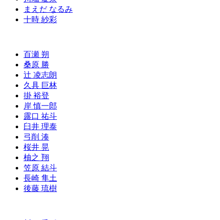
まえだ なるみ
十時 紗彩
百瀬 朔
桑原 勝
辻 凌志朗
久具 巨林
掛 裕登
岸 慎一郎
露口 祐斗
臼井 理泰
弓削 湊
桜井 晃
柚之 翔
笠原 結斗
長崎 隼土
後藤 琉樹