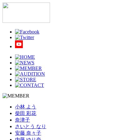
小林 よう
柴田 彩花
奈津子
さいとう なり
安藤 奈々子
内藤 ゆり奈