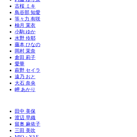
古桜 ミキ
鳥谷部 知愛
等々力 有咲
柚月 茉衣
小駒 ゆか
水野 伶耶
藤本 ひなの
岡村 茉奈
倉田 莉子
愛華
萩野 セイラ
遠乃 おと
大石 奈央
岬 あかり
田中 美保
渡辺 早織
留奥 麻依子
三田 美吹
MIO・YAE