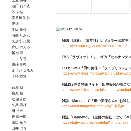
土屋 桃香
池田 莉々依
汐 未結
安谷屋 彩佳
伊緒
生田 舞桜
時園 りおん
雑誌「LEE」（集英社）レギュラー出演中
久次米 想愛
https://lee.hpplus.jp/models/tanaka-miho/
森山 のえる
橘 侑里
TBS「ラヴィット！」、NTV「ヒルナン
井上 栞那
川端 夏奈
FELISSIMO『田中美保 ×「ラミプリュ
まえだ なるみ
https://www.felissimo.co.jp/lamiplus/k
十時 紗彩
FELISSIMO 特設サイト「田中美保が着こ
百瀬 朔
https://www.felissimo.co.jp/company/conte
桑原 勝
辻 凌志朗
雑誌「Mart」にて「田中美保さんの お試
久具 巨林
https://mart-magazine.com/?s=田中美保
掛 裕登
岸 慎一郎
雑誌「Baby-mo」（主婦の友社）にて「
露口 祐斗
https://babymo.jp/series/detail/mihotanaka
臼井 理泰