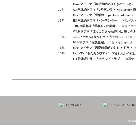
BeeTVドラマ「神児遊助のげんきのでる恋」
10年
CX系連続ドラマ「0号室の客 ～First Story
BeeTVドラマ「電撃婚 ～perfume of love」
11年
EX系連続ドラマ「バーテンダー」
（4話ゲス
TBS日曜劇場「華和家の四姉妹」
（レギュラ
CX系ドラマ「ほんとにあった怖い話 怒りの
12年
ユニバーサルJ製作ドラマ「RUN60」
（3章
NHKドラマ「恋愛検定」
（1話メインキャス
14年
BeeTVドラマ「恋愛は必然である 〜ドラマ
15年
LaLaTV「私たちがプロポーズされないのに
EX系連続ドラマ「セカンド・ラブ」
（5話ゲ
09年
「夜は短し歩けよ乙女」
原作：森見登美彦（
12年
「ハロー、グッドバイ」
作・演出：竹重洋平
06年
MUSIC ON! TV「ナンバーワンTV」
木曜日パ
(C) AB
TBS「恋するハニカミ」
ゲスト（5月26日）
MUSIC ON! TV「夢ヶ丘レジデンス」
水曜日パ