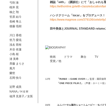
雑誌「with」（講談社）にて「おしゃれも
弓削 湊
https://withonline.jp/with-class/education/t
桜井 晃
柚之 翔
ハンドクリーム「tocar」をプロデュース！
笠原 結斗
https://www.magmoe.com/379106/celebrity/
長崎 隼土
後藤 琉樹
田中美保とJOURNAL STANDARD re
「MIHO TANAKA × JOURNAL STANDARD r
川口 香穏
https://baycrews.jp/feature/detail/1710
世乃 愛琉
浅名 萌有
田中美保スタイルブック「MIHO TANAKA C
木谷 依蓮
Amazon
小島 桜
https://www.amazon.co.jp/dp/4074461501
映画
ドラマ
舞台
TV
渚 美希
楽天ブックス
受賞／他
https://books.rakuten.co.jp/rb/16509858/
⻫藤 まりさ
風月
蘭世
石岡 快斗
12年
「RUN60 ～GAME OVER～」
監督：園田俊
「ONE PIECE FILM Z」
（声優：ホーミー役
近野 成美
NANA／H & M
福澤 見菜子／女医
09年
ユニバーサル製作ショートムービー・モバドラ「Flo