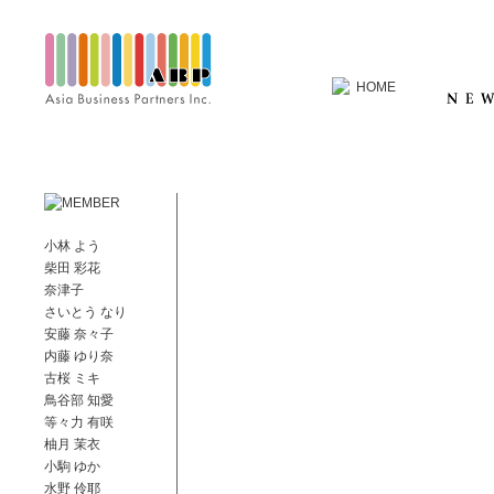
小林 よう
柴田 彩花
奈津子
さいとう なり
安藤 奈々子
内藤 ゆり奈
古桜 ミキ
鳥谷部 知愛
等々力 有咲
柚月 茉衣
小駒 ゆか
水野 伶耶