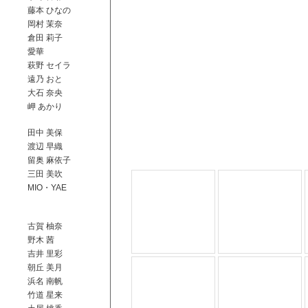
藤本 ひなの
岡村 茉奈
倉田 莉子
愛華
萩野 セイラ
遠乃 おと
大石 奈央
岬 あかり
田中 美保
渡辺 早織
留奥 麻依子
三田 美吹
MIO・YAE
古賀 柚奈
野木 茜
吉井 里彩
朝丘 美月
浜名 南帆
竹道 星来