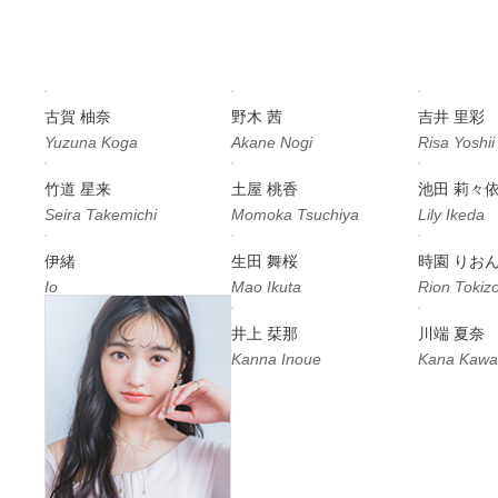
古賀 柚奈
野木 茜
吉井 里彩
Yuzuna Koga
Akane Nogi
Risa Yoshii
竹道 星来
土屋 桃香
池田 莉々
Seira Takemichi
Momoka Tsuchiya
Lily Ikeda
伊緒
生田 舞桜
時園 りお
Io
Mao Ikuta
Rion Tokiz
井上 栞那
川端 夏奈
Kanna Inoue
Kana Kawa