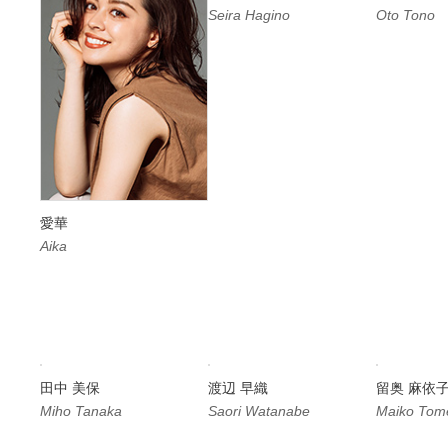
Seira Hagino
Oto Tono
愛華
Aika
田中 美保
渡辺 早織
留奥 麻依
Miho Tanaka
Saori Watanabe
Maiko Tom