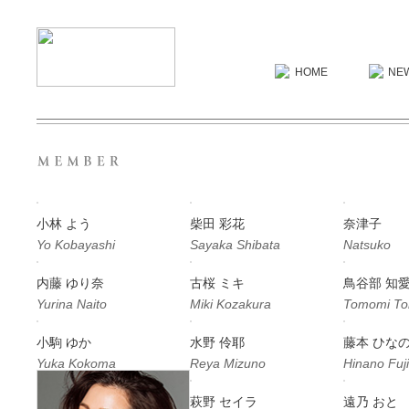
小林 よう
柴田 彩花
奈津子
Yo Kobayashi
Sayaka Shibata
Natsuko
内藤 ゆり奈
古桜 ミキ
鳥谷部 知
Yurina Naito
Miki Kozakura
Tomomi To
小駒 ゆか
水野 伶耶
藤本 ひな
Yuka Kokoma
Reya Mizuno
Hinano Fuj
萩野 セイラ
遠乃 おと