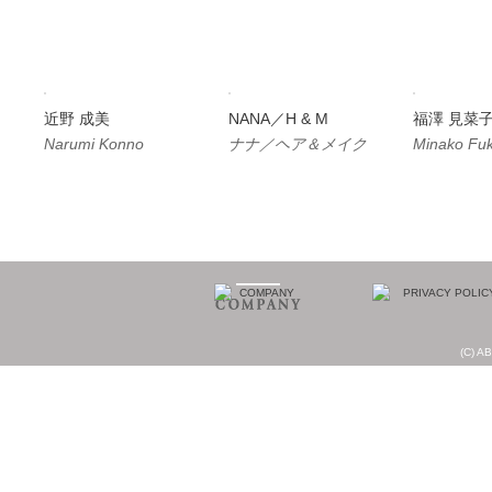
近野 成美
NANA／H & M
福澤 見菜
Narumi Konno
ナナ／ヘア＆メイク
Minako Fu
(C) AB