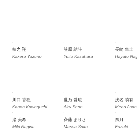
柚之 翔
笠原 結斗
長崎 隼土
Kakeru Yuzuno
Yuito Kasahara
Hayato Nag
川口 香穏
世乃 愛琉
浅名 萌有
Kanon Kawaguchi
Airu Seno
Meari Asan
渚 美希
⻫藤 まりさ
風月
Miki Nagisa
Marisa Saito
Fuzuki