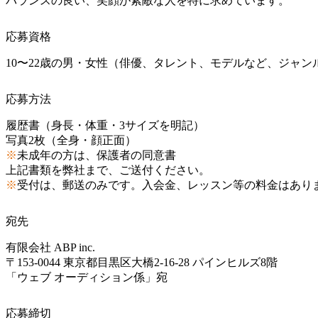
バランスの良い、笑顔が素敵な人を特に求めています。
応募資格
10〜22歳の男・女性（俳優、タレント、モデルなど、ジャン
応募方法
履歴書（身長・体重・3サイズを明記）
写真2枚（全身・顔正面）
※
未成年の方は、保護者の同意書
上記書類を弊社まで、ご送付ください。
※
受付は、郵送のみです。入会金、レッスン等の料金はあり
宛先
有限会社 ABP inc.
〒153-0044 東京都目黒区大橋2-16-28 パインヒルズ8階
「ウェブ オーディション係」宛
応募締切