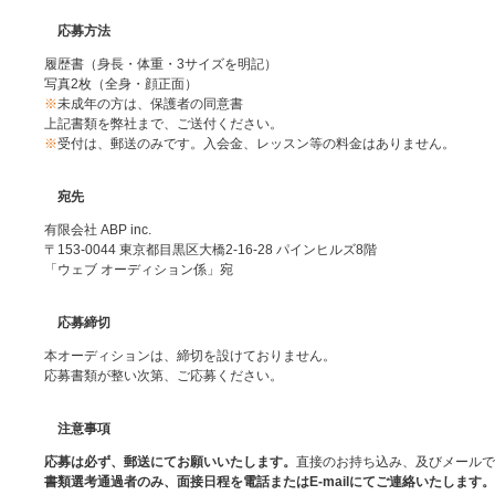
応募方法
履歴書（身長・体重・3サイズを明記）
写真2枚（全身・顔正面）
※
未成年の方は、保護者の同意書
上記書類を弊社まで、ご送付ください。
※
受付は、郵送のみです。入会金、レッスン等の料金はありません。
宛先
有限会社 ABP inc.
〒153-0044 東京都目黒区大橋2-16-28 パインヒルズ8階
「ウェブ オーディション係」宛
応募締切
本オーディションは、締切を設けておりません。
応募書類が整い次第、ご応募ください。
注意事項
応募は必ず、郵送にてお願いいたします。
直接のお持ち込み、及びメールで
書類選考通過者のみ、面接日程を電話またはE-mailにてご連絡いたします。